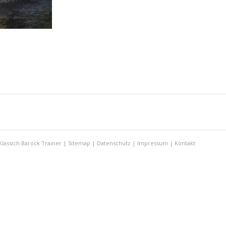
Klassich Barock Trainer |
Sitemap
|
Datenschutz
|
Impressum
|
Kontakt