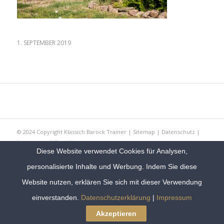
1. SEPTEMBER 2019
© 2024 Copyright Klassich Barock Trainer |
Sitemap
|
Datenschutz
|
Impressum
|
Kontakt
Diese Website verwendet Cookies für Analysen,
personalisierte Inhalte und Werbung. Indem Sie diese
Website nutzen, erklären Sie sich mit dieser Verwendung
einverstanden.
Datenschutzerklärung
|
Impressum
Akzeptieren