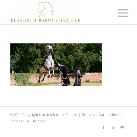
© 2024 Copyright Klassich Barock Trainer |
Sitemap
|
Datenschutz
|
Impressum
|
Kontakt